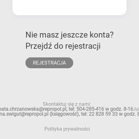
Nie masz jeszcze konta?
Przejdź do rejestracji
REJESTRACJA
Skontaktuj się z nami:
nata.chrzanowska@repropol.pl
, tel:
504-285-416
w godz. 8-16.
lu
na.swigut@repropol.pl
(księgowość), tel:
22 828 59 33
w godz. 8
Polityka prywatności